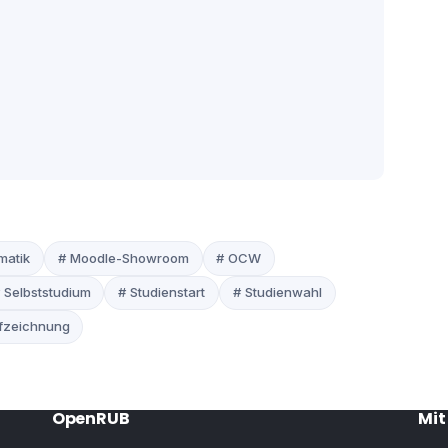
matik
# Moodle-Showroom
# OCW
 Selbststudium
# Studienstart
# Studienwahl
fzeichnung
OpenRUB
Mit